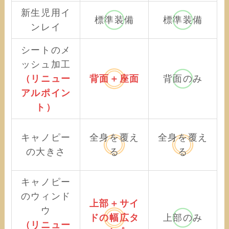
新生児用イ
標準装備
標準装備
ンレイ
シートのメ
ッシュ加工
（リニュー
背面＋座面
背面のみ
アルポイン
ト）
キャノピー
全身を覆え
全身を覆え
の大きさ
る
る
キャノピー
のウィンド
上部＋サイ
ウ
ドの幅広タ
上部のみ
（リニュー