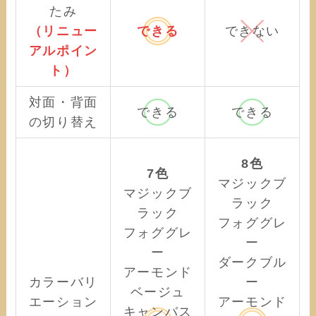
たみ
（リニュー
できる
できない
アルポイン
ト）
対面・背面
できる
できる
の切り替え
8色
7色
マジックブ
マジックブ
ラック
ラック
フォググレ
フォググレ
ー
ー
ダークブル
アーモンド
カラーバリ
ー
ベージュ
エーション
アーモンド
キャンバス