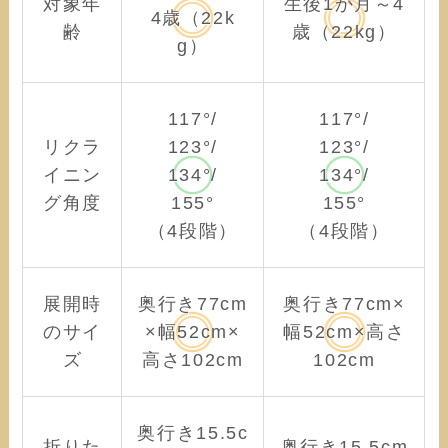
対象年
生後1か月～4
4歳（22k
齢
歳（22kg）
g）
117°/
117°/
リクラ
123°/
123°/
イニン
134°/
134°/
グ角度
155°
155°
（4段階）
（4段階）
展開時
奥行き77cm
奥行き77cm×
のサイ
×幅52cm×
幅52cm×高さ
ズ
高さ102cm
102cm
奥行き15.5c
折りた
奥行き15.5cm