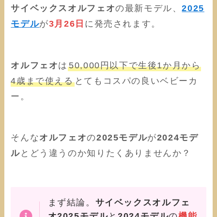
サイベックスオルフェオ
の最新モデル、
2025
モデル
が
3月26日
に発売されます。
オルフェオ
は
50,000円以下で生後1か月から
4歳まで使える
とてもコスパの良いベビーカ
ー。
そんな
オルフェオ
の
2025モデル
が
2024モデ
ル
とどう違うのか知りたくありませんか？
まず結論。
サイベックスオルフェ
オ2025モデル
と
2024モデル
の
機能