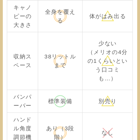
キャノ
全身を覆え
ピーの
体がはみ出る
る
大きさ
少ない
（メリオの4分
収納ス
38リットル
の1くらいとい
ペース
まで
う口コミ
も…）
バンパ
標準装備
別売り
ーバー
ハンド
ル角度
あり（3段
なし
調節機
階）