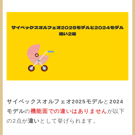
サイベックスオルフェオ2025モデル
と
2024
モデル
の
機能面での違いはありません
が以下
の2点が
違い
として挙げられます。