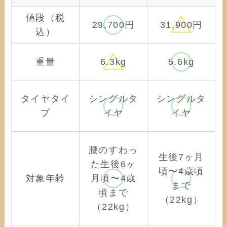
値段（税
29,700円
31,900円
込）
重量
6.3kg
5.6kg
タイヤタイ
シングルタ
シングルタ
プ
イヤ
イヤ
腰のすわっ
生後7ヶ月
た生後6ヶ
頃〜4歳頃
対象年齢
月頃〜4歳
まで
頃まで
（22kg）
（22kg）