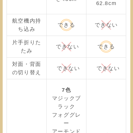
62.8cm
航空機内持
できる
できない
ち込み
片手折りた
できない
できる
たみ
対面・背面
できない
できない
の切り替え
7色
マジックブ
ラック
フォググレ
ー
アーモンド