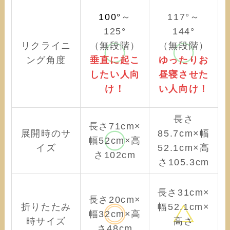
100°
～
117°～
125°
144°
リクライニ
（無段階）
（無段階）
ング角度
垂直に起こ
ゆったりお
したい人向
昼寝させた
け！
い人向け！
長さ
長さ71cm×
展開時のサ
85.7cm×幅
幅52cm×高
イズ
52.1cm×高
さ102cm
さ105.3cm
長さ31cm×
長さ20cm×
折りたたみ
幅52.1cm×
幅32cm×高
時サイズ
高さ
さ48cm