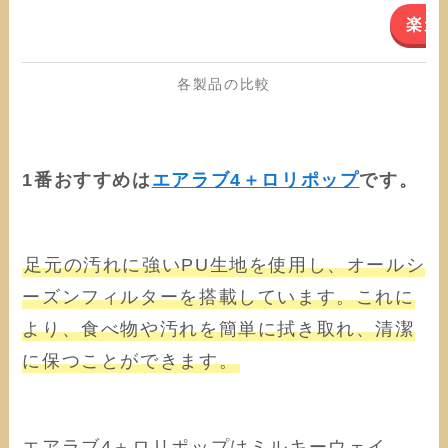
楽天
各製品の比較
1番おすすめは
エアラブ4＋ロリポップ
です。
足元の汚れに強いPU生地を使用し、オールシ
ーズンフィルターを搭載しています。これに
より、食べ物や汚れを簡単に拭き取れ、清潔
に保つことができます。
エアラブ4＋ロリポップはミルキーウェイ、