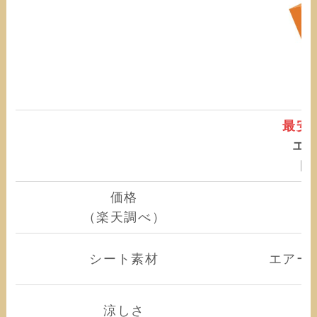
最安
エ
ド
価格
1
（楽天調べ）
シート素材
エアー
涼しさ