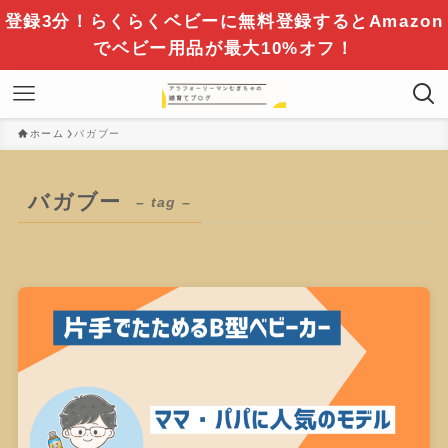
登録3分！らくらくベビーに無料登録するとAmazon
でベビー用品が最大10%オフ！
ホーム
バガブー
バガブー
– tag –