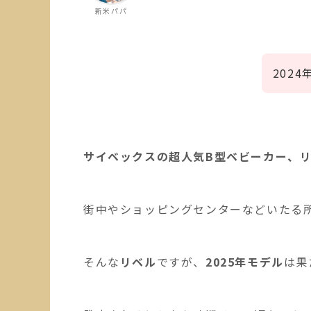
新米パパ
202
サイベックスの超人気B型ベビーカー、
街中やショッピングセンターなどいたる
そんな
リベル
ですが、
2025年モデル
は果